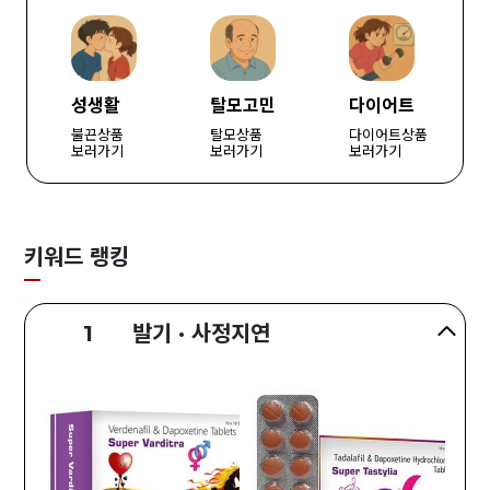
성생활
탈모고민
다이어트
불끈상품
탈모상품
다이어트상품
보러가기
보러가기
보러가기
키워드 랭킹
1
발기 · 사정지연