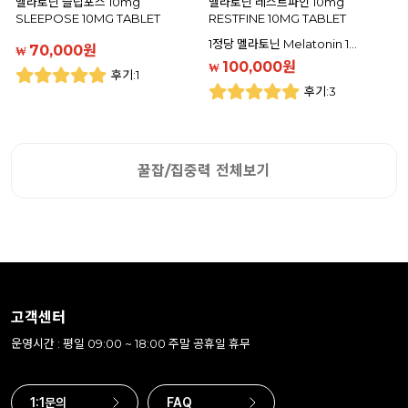
멜라토닌 슬립포스 10mg
멜라토닌 레스트파인 10mg
SLEEPOSE 10MG TABLET
RESTFINE 10MG TABLET
1정당 멜라토닌 Melatonin 1…
70,000원
₩
100,000원
₩
후기:1
후기:3
꿀잡/집중력 전체보기
고객센터
운영시간 : 평일 09:00 ~ 18:00 주말 공휴일 휴무
1:1문의
FAQ