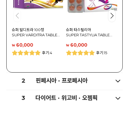
슈퍼 발디트라 100정
슈퍼 타스틸리아
타다시
SUPER VARDITRA TABLE…
SUPER TASTYLIA TABLE…
TAD
60,000
60,000
6
₩
₩
₩
후기:4
후기:15
2
핀페시아 · 프로페시아
3
다이어트 · 위고비 · 오젬픽