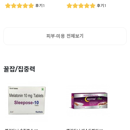
후기:1
후기:1
피부·미용 전체보기
꿀잡/집중력