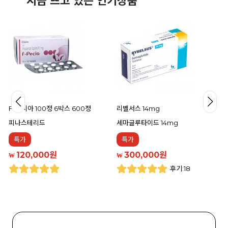
지금 뜨고 있는 인기상품
F-페시아 100정 6박스 600정
리벨서스 14mg
피나스테리드
세마글루타이드 14mg
특가
특가
120,000원
300,000원
₩
₩
후기:18