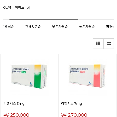
[
3
]
GLP1 다이어트
최근등록순
판매많은순
낮은가격순
높은가격순
평점높
리벨서스 3mg
리벨서스 7mg
₩ 250,000
₩ 270,000