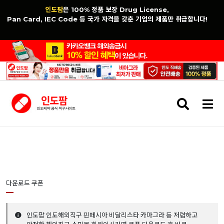
인도팜
은 100% 정품 보장 Drug License,
Pan Card, IEC Code 등 국가 자격을 갖춘 기업의 제품만 취급합니다!
검
메
색
뉴
버
버
튼
튼
다운로드 쿠폰
인도팜 인도해외직구 핀페시아 비달리스타 카마그라 등 저렴하고