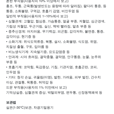
흔한 부작용(사용자의 10% 이상에서 보고)
홍조, 두통, 근육통(발생빈도는 용량에 따라 달라짐), 팔다리 통증, 등
통증, 소화불량, 구역감, 호흡기 감염, 비인두염 등
일반적 부작용(사용자의 1~10%에서 보고)
• 심혈관계: 고혈압, 협심증, 가슴통증, 얼굴 부종, 저혈압, 심근경색,
기립성 저혈압, 두근거림, 실신, 맥박 빨라짐, 말초 부종 등
• 중추신경계: 어지러움, 무기력감, 피곤함, 감각저하, 불면증, 통증,
감각이상, 현기증 등
• 소화기계: 위식도역류증, 복통, 설사, 소화불량, 식도염, 위염,
치질성 출혈, 구토, 입마름 등
• 비뇨생식기계: 지속발기증, 요도감염증 등
• 안과계: 시야 흐려짐, 결막충혈, 결막염, 안구통증, 눈물, 눈주위
부종 등
• 호흡기계: 코막힘, 독감증상, 기침, 기관지염, 호흡곤란, 코피,
인두염 등
• 기타: 청각 손실, 귀울림(이명), 발한, 가려움, 피부 발진, 간수치
이상, 관절통, 목통증, 허약감 등
드문 부작용(사용자의 1% 미만에서 보고)
기억상실증, 심혈관계 증상, 박탈피부염, 편두통, 신장동맥폐색 등
보관법
실온(1-30℃)보관, 차광기밀용기