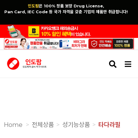
인도팜
은 100% 정품 보장 Drug License,
Pan Card, IEC Code 등 국가 자격을 갖춘 기업의 제품만 취급합니다!
검
메
색
뉴
버
버
튼
튼
Home
전체상품
성기능상품
타다라필