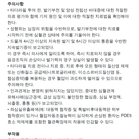
주의사항
• 타다라필 투여 전, 발기부전 및 양성 전립선 비대증에 대한 적절한
의료 평가와 함께 기저 원인 및 이에 대한 적절한 치료법을 확인해야
한다.
• 성행위는 심장의 위험을 수반하므로, 발기부전에 대한 치료를
시작하기 전에 심혈관 상태에 주의를 기울여야 한다.
• 드물게 4시간 이상의 지속된 발기 및 6시간 이상의 통증을 수반한
지속발기증이 보고되었다.
이 경우 즉시 의사에게 알리도록 하며, 즉시 치료되지 않을 경우
음경조직의 손상이나 발기력의 영구 상실이 발생할 수 있다.
• 타다라필 치료 전이나 치료 중, 치료 후에 모든 형태의 질산염 제제
또는 산화질소 공급제(니트로글리세린, 이소소르비드질산염 등,
협심증약)를 복용하는 경우 혈압이 과도하게 떨어질 수 있으므로
주의해야 한다.
• 인과관계는 분명히 밝혀지지는 않았지만, 중대한 심혈관계
유해사례(심근경색, 급성 심정지, 불안정한 협심증, 심실 부정맥,
뇌졸중, 흉통 등)가 보고되었다.
• 좌심실유출폐색(예: 대동맥 협착증 및 특발비후대동맥판 하부
협착증)이 있거나 혈압자동조절능력이 심각하게 손상된 환자는 PDE5
효소 억제제를 포함한 혈관확장제의 작용에 민감할 수 있다.
부작용