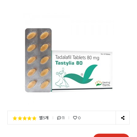
별5개
11
0